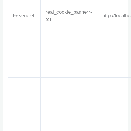
real_cookie_banner*-
Essenziell
http://localho
tcf